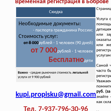
Временная регистрация в Боброве
Страниц
Скидка
Услуга
Необходимые документы:
помощью
детишек
- паспорта гражданина России;
или за
Стоимость услуг:
оказать
от 8 000
рублей - 1 человек (90 дней)
или же
от 7 000
регист
рублей - 1 человек
услугам
Бесплатно
дети
Самой 
часто б
Важно
- средне рыночная стоимость
легальной
регистр
услуги от 9 900 рублей
Уважаем
помнит
руб. (з
kupi.propisku@gmail.com
знайте 
как скл
Тел. 7-937-796-30-96