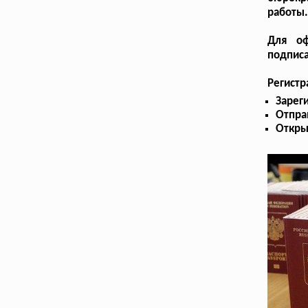
работы
Для оф
подписа
Регистр
Зарег
Отпра
Откры