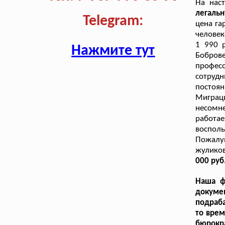
На нас
легаль
Telegram:
цена га
человек
1 990 
Нажмите тут
Бобров
профес
сотрудн
посто
Миграц
несомн
работа
восполь
Пожалу
жулико
000 руб
Наша ф
докум
подраба
то врем
бюрокр