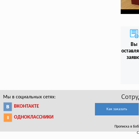
Вы
оставл
заявк
Сотру
Мы в социальных сетях:
ВКОНТАКТЕ
Как заказать
ОДНОКЛАССНИКИ
Прописка в Боб
С